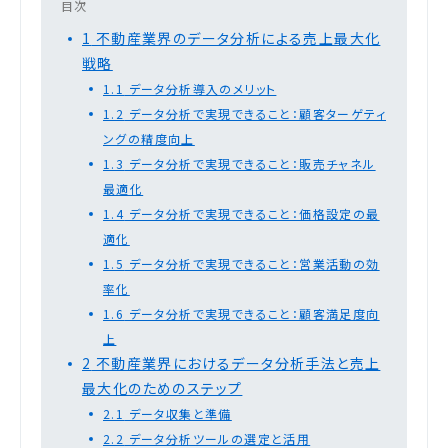
目次
1
不動産業界のデータ分析による売上最大化
戦略
1.1
データ分析導入のメリット
1.2
データ分析で実現できること：顧客ターゲティ
ングの精度向上
1.3
データ分析で実現できること：販売チャネル
最適化
1.4
データ分析で実現できること：価格設定の最
適化
1.5
データ分析で実現できること：営業活動の効
率化
1.6
データ分析で実現できること：顧客満足度向
上
2
不動産業界におけるデータ分析手法と売上
最大化のためのステップ
2.1
データ収集と準備
2.2
データ分析ツールの選定と活用