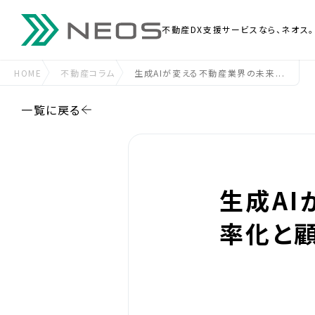
不動産DX支援
サービスなら、ネオス。
HOME
不動産コラム
生成AIが変える不動産業界の未来...
一覧に戻る
生成A
率化と