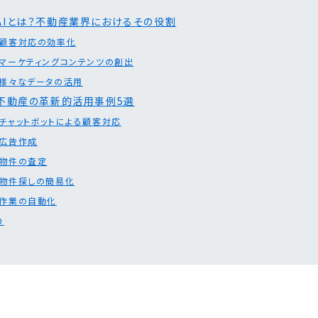
AIとは？不動産業界におけるその役割
顧客対応の効率化
マーケティングコンテンツの創出
様々なデータの活用
×不動産の革新的活用事例5選
チャットボットによる顧客対応
広告作成
物件の査定
物件探しの簡易化
作業の自動化
め