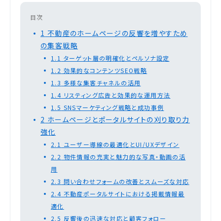
目次
1
不動産のホームページの反響を増やすため
の集客戦略
1.1
ターゲット層の明確化とペルソナ設定
1.2
効果的なコンテンツSEO戦略
1.3
多様な集客チャネルの活用
1.4
リスティング広告と効果的な運用方法
1.5
SNSマーケティング戦略と成功事例
2
ホームページとポータルサイトの刈り取り力
強化
2.1
ユーザー導線の最適化とUI/UXデザイン
2.2
物件情報の充実と魅力的な写真・動画の活
用
2.3
問い合わせフォームの改善とスムーズな対応
2.4
不動産ポータルサイトにおける掲載情報最
適化
2.5
反響後の迅速な対応と顧客フォロー