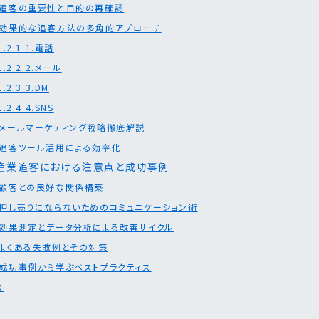
追客の重要性と目的の再確認
効果的な追客方法の多角的アプローチ
1.2.1
1.電話
1.2.2
2.メール
1.2.3
3.DM
1.2.4
4.SNS
メールマーケティング戦略徹底解説
追客ツール活用による効率化
産業追客における注意点と成功事例
顧客との良好な関係構築
押し売りにならないためのコミュニケーション術
効果測定とデータ分析による改善サイクル
よくある失敗例とその対策
成功事例から学ぶベストプラクティス
め