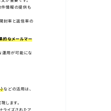
本文が重要です。
物件情報の提供も
、開封率と返信率の
果的なメールマー
な運用が可能にな
）
などの活用は、
現します。
ナライズされたア