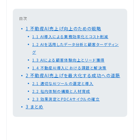
目次
1
不動産AI売上げ向上のための戦略
1.1
AI導入による業務効率化とコスト削減
1.2
AIを活用したデータ分析と顧客ターゲティン
グ
1.3
AIによる顧客体験向上とリード獲得
1.4
不動産AI導入における課題と解決策
2
不動産AI売上げを最大化する成功への道筋
2.1
適切なAIツールの選定と導入
2.2
社内体制の構築と人材育成
2.3
効果測定とPDCAサイクルの確立
3
まとめ