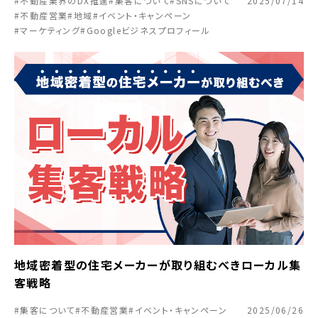
#不動産業界のDX推進
#集客について
#SNSについて
2025/07/14
#不動産営業
#地域
#イベント・キャンペーン
#マーケティング
#Googleビジネスプロフィール
地域密着型の住宅メーカーが取り組むべきローカル集
客戦略
#集客について
#不動産営業
#イベント・キャンペーン
2025/06/26