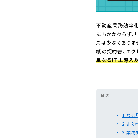
不動産業務効率化
にもかかわらず、
スは少なくありま
紙の契約書、エク
単なるIT未導入
目次
1
なぜ
2
非効
3
業務