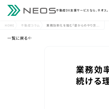
不動産DX支援
サービスなら、ネオス。
HOME
不動産コラム
業務効率化を阻む「昔からのやり方...
一覧に戻る
業務効
続ける