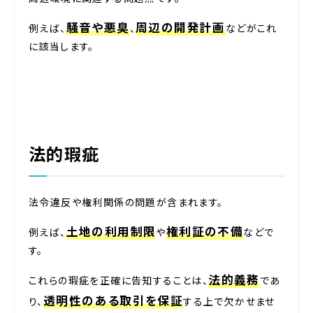
騒音や悪臭
周辺の開発計画
例えば、
、
などがこれ
に該当します。
法的瑕疵
法令違反や権利関係の問題が含まれます。
土地の利用制限
権利証の不備
例えば、
や
などで
す。
法的義務
これらの瑕疵を正確に告知することは、
であ
透明性のある取引を保証
り、
する上で欠かせませ