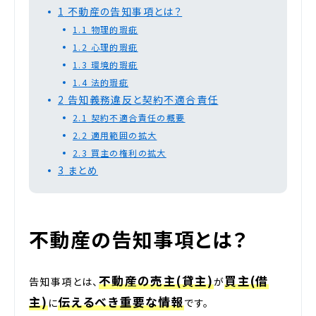
1
不動産の告知事項とは？
1.1
物理的瑕疵
1.2
心理的瑕疵
1.3
環境的瑕疵
1.4
法的瑕疵
2
告知義務違反と契約不適合責任
2.1
契約不適合責任の概要
2.2
適用範囲の拡大
2.3
買主の権利の拡大
3
まとめ
不動産の告知事項とは？
不動産の売主(貸主)
買主(借
告知事項とは、
が
主)
伝えるべき重要な情報
に
です。