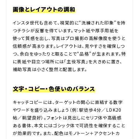
画像とレイアウトの調和
インスタ世代も含めて、視覚的に“洗練された印象”を持
つチラシが反響を得ています。マット紙や厚手用紙を
使って質感を出し、写真はプロ撮影の高解像度を使うと
信頼感が高まります。レイアウトは、見やすさを確保しつ
つ、余白をゆったりと取ることで“品格”が生まれます。特
に表紙や目立つ場所には「主役写真」を大きめに置き、
補助写真は小さく整然と配置します。
文字・コピー・色使いのバランス
キャッチコピーには、ターゲットの関心に直結する数字
やワードを盛り込みましょう（例：駅徒歩4分／LDK20
帖／眺望良好）。フォントは見出しにセリフ体や高級感
ある書体、本文にはゴシック体で可読性を確保すること
が効果的です。また、配色はモノトーン＋アクセントカ