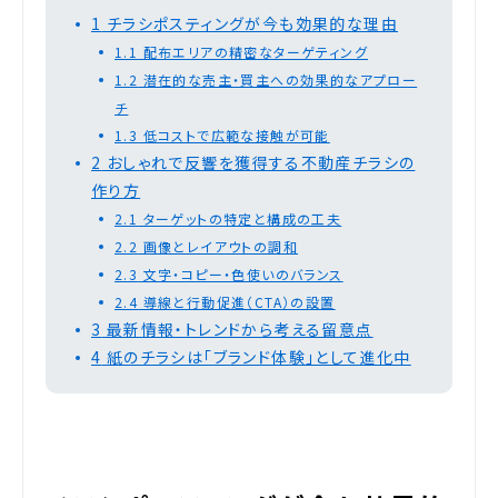
1
チラシポスティングが今も効果的な理由
1.1
配布エリアの精密なターゲティング
1.2
潜在的な売主・買主への効果的なアプロー
チ
1.3
低コストで広範な接触が可能
2
おしゃれで反響を獲得する不動産チラシの
作り方
2.1
ターゲットの特定と構成の工夫
2.2
画像とレイアウトの調和
2.3
文字・コピー・色使いのバランス
2.4
導線と行動促進（CTA）の設置
3
最新情報・トレンドから考える留意点
4
紙のチラシは「ブランド体験」として進化中