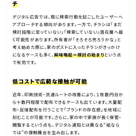
チ
デジタル広告では、既に検索行動を起こしたユーザーへ
アプローチする傾向があります。一方で、チラシは「まだ
検討段階に至っていない」「検索していない」潜在層へ届
く可能性があります。所有者が「そろそろ売ろうかな」と
考え始めた際に、家のポストに入ったチラシがきっかけ
になるケースも多く、
興味喚起＝検討の始まり
という点
で有効です。
低コストで広範な接触が可能
近年、印刷技術・流通ルートの改善により、１枚数円台か
ら十数円程度で配布できるケースも出ています。大量配
布・反復配布を行うことで「ブランドの存在感」を地域に
刻むことが可能です。さらに、家の中で家族が長く保管・
閲覧するという点も、デジタル通知とは異なる“紙なら
では”の接触機会を生み出します。