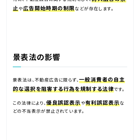
止
広告開始時期の制限
や
などが存在します。
景表法の影響
一般消費者の自主
景表法は、不動産広告に限らず、
的な選択を阻害する行為を規制する法律
です。
優良誤認表示
有利誤認表示
この法律により、
や
な
どの不当表示が禁止されています。