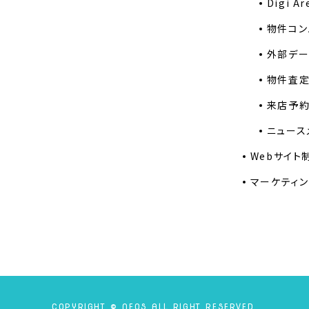
Digi Ar
物件コン
外部デー
物件査
来店予
ニュース
Webサイト
マーケティ
COPYRIGHT © NEOS ALL RIGHT RESERVED.