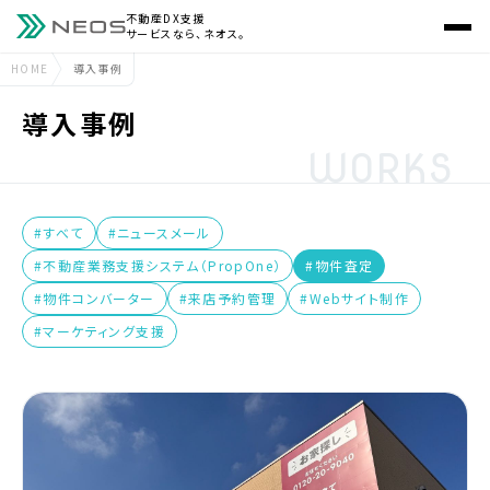
不動産DX支援
サービスなら、ネオス。
HOME
導入事例
導入事例
WORKS
#すべて
#ニュースメール
#不動産業務支援システム（PropOne）
#物件査定
#物件コンバーター
#来店予約管理
#Webサイト制作
#マーケティング支援