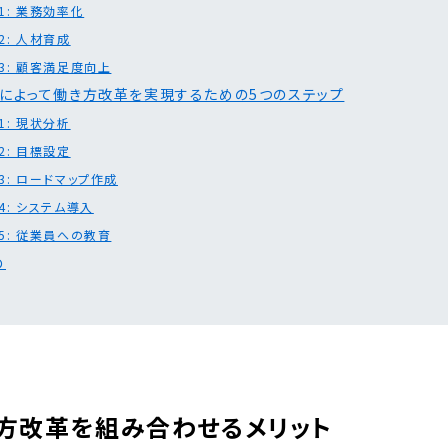
1: 業務効率化
2: 人材育成
3: 顧客満足度向上
化によって働き方改革を実現するための5つのステップ
1: 現状分析
2: 目標設定
3: ロードマップ作成
4: システム導入
5: 従業員への教育
め
き方改革を組み合わせるメリット