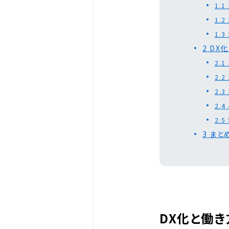
1.1
1.2
1.3
2
DX
2.1
2.2
2.3
2.4
2.5
3
まと
DX化と働