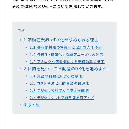
その具体的なメリットについて解説していきます。
目次
1
不動産業界でDX化が求められる理由
1.1
長時間労働の常態化と深刻な人手不足
1.2
多様化・複雑化する顧客ニーズへの対応
1.3
アナログな商習慣による業務効率の低下
2
目的を見つけて不動産のDX化を進めよう！
2.1
業務の自動化による効率化
2.2
コスト削減と人的資源の最適化
2.3
デジタル技術で人手不足を解消
2.4
デジタルシフトで顧客満足度アップ
3
まとめ