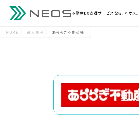
不動産DX支援
サービスなら、ネオス。
HOME
導入事例
あららぎ不動産様